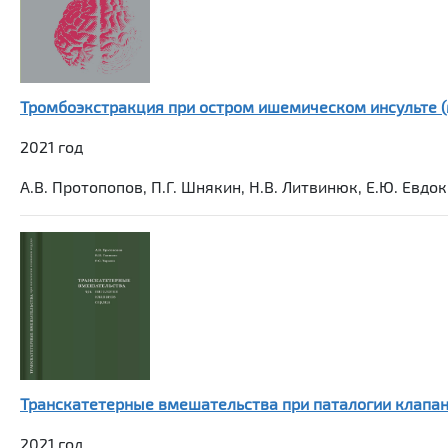
Тромбоэкстракция при остром ишемическом инсульте 
2021 год
А.В. Протопопов, П.Г. Шнякин, Н.В. Литвинюк, Е.Ю. Евд
Транскатетерные вмешательства при паталогии клапан
2021 год